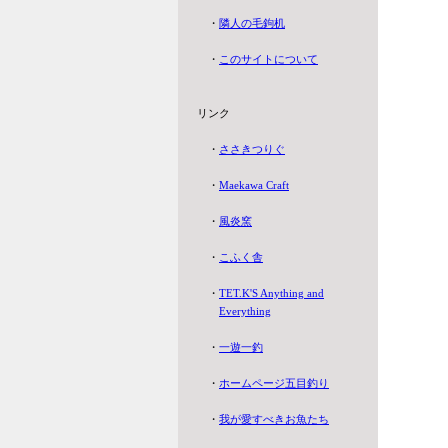
・
隣人の毛鉤机
・
このサイトについて
リンク
・
ささきつりぐ
・
Maekawa Craft
・
風炎窯
・
こふく舎
・
TET.K'S Anything and
Everything
・
一遊一釣
・
ホームページ五目釣り
・
我が愛すべきお魚たち