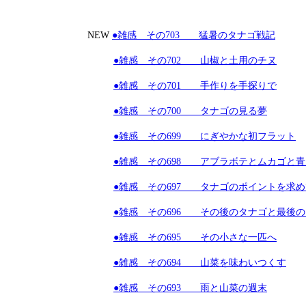
NEW
●雑感 その703 猛暑のタナゴ戦記
●雑感 その702 山椒と土用のチヌ
●雑感 その701 手作りを手探りで
●雑感 その700 タナゴの見る夢
●雑感 その699 にぎやかな初フラット
●雑感 その698 アブラボテとムカゴと
●雑感 その697 タナゴのポイントを求め
●雑感 その696 その後のタナゴと最後
●雑感 その695 その小さな一匹へ
●雑感 その694 山菜を味わいつくす
●雑感 その693 雨と山菜の週末