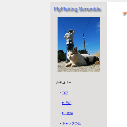
カテゴリー
・
TOP
・
釣乃記
・
F.F.雑感
・
キャンプの話