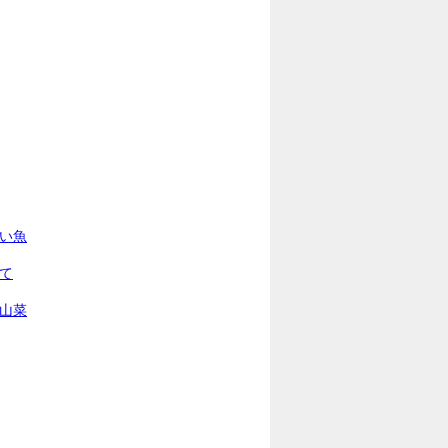
青い魚
て
の山菜