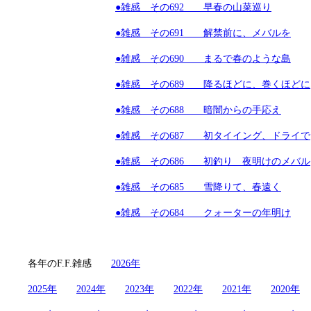
●雑感 その692 早春の山菜巡り
●雑感 その691 解禁前に、メバルを
●雑感 その690 まるで春のような島
●雑感 その689 降るほどに、巻くほどに
●雑感 その688 暗闇からの手応え
●雑感 その687 初タイイング、ドライで
●雑感 その686 初釣り 夜明けのメバル
●雑感 その685 雪降りて、春遠く
●雑感 その684 クォーターの年明け
各年のF.F.雑感
2026年
2025年
2024年
2023年
2022年
2021年
2020年